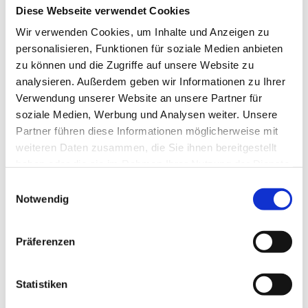
Diese Webseite verwendet Cookies
Wir verwenden Cookies, um Inhalte und Anzeigen zu
personalisieren, Funktionen für soziale Medien anbieten
zu können und die Zugriffe auf unsere Website zu
analysieren. Außerdem geben wir Informationen zu Ihrer
Verwendung unserer Website an unsere Partner für
soziale Medien, Werbung und Analysen weiter. Unsere
Partner führen diese Informationen möglicherweise mit
weiteren Daten zusammen, die Sie ihnen bereitgestellt
haben oder die sie im Rahmen Ihrer Nutzung der Dienste
gesammelt haben.
Einwilligungsauswahl
Notwendig
Ich habe die Datenschutzerklärung zur Kenntnis
genommen. Ich stimme einer elektronischen Speicherung und
Verarbeitung meiner eingegebenen Daten zur Beantwortung
Präferenzen
meiner Anfrage zu. *
Statistiken