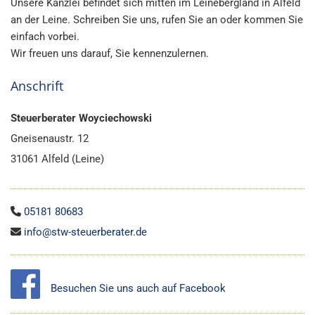
Un­se­re Kanz­lei be­fin­det sich mit­ten im Lein­eberg­land in Al­feld
an der Leine. Schrei­ben Sie uns, rufen Sie an oder kom­men Sie
ein­fach vor­bei.
Wir freu­en uns dar­auf, Sie ken­nen­zu­ler­nen.
Anschrift
Steu­er­be­ra­ter Woy­ciechow­ski
Gnei­sen­aus­tr. 12
31061 Al­feld (Leine)
05181 80683

info@​stw-​ste​uerb​erat​er.​de

Be­su­chen Sie uns auch auf Face­book